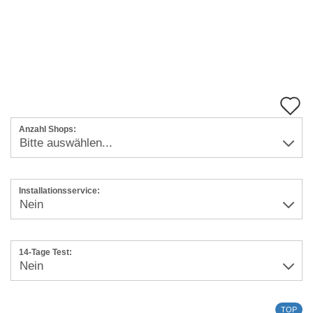
A
d
Anzahl Shops:
M
Installationsservice:
14-Tage Test:
TOP